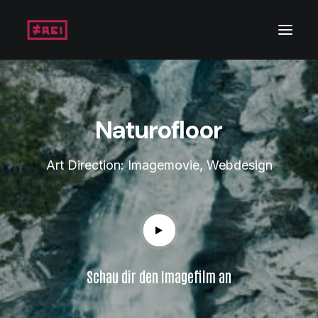
Naturofloor
Art Direction: Imagemovie, Webdesign
Schau dir den Imagefilm an