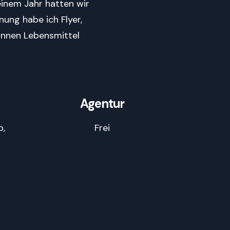
einem Jahr hatten wir
nung habe ich Flyer,
onnen Lebensmittel
Agentur
p,
Frei