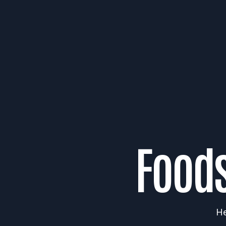
Food
He