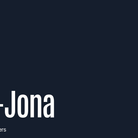
-Jona
ers